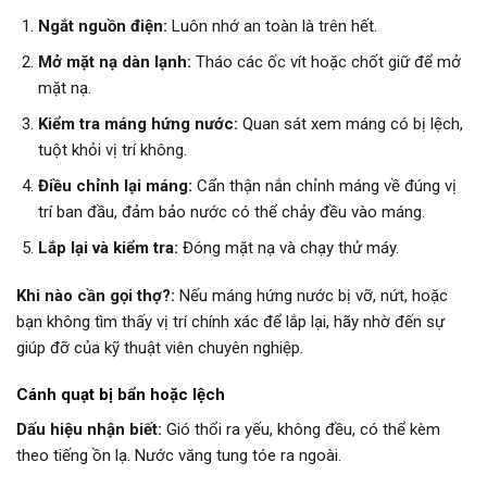
Ngắt nguồn điện:
Luôn nhớ an toàn là trên hết.
Mở mặt nạ dàn lạnh:
Tháo các ốc vít hoặc chốt giữ để mở
mặt nạ.
Kiểm tra máng hứng nước:
Quan sát xem máng có bị lệch,
tuột khỏi vị trí không.
Điều chỉnh lại máng:
Cẩn thận nắn chỉnh máng về đúng vị
trí ban đầu, đảm bảo nước có thể chảy đều vào máng.
Lắp lại và kiểm tra:
Đóng mặt nạ và chạy thử máy.
Khi nào cần gọi thợ?:
Nếu máng hứng nước bị vỡ, nứt, hoặc
bạn không tìm thấy vị trí chính xác để lắp lại, hãy nhờ đến sự
giúp đỡ của kỹ thuật viên chuyên nghiệp.
Cánh quạt bị bẩn hoặc lệch
Dấu hiệu nhận biết:
Gió thổi ra yếu, không đều, có thể kèm
theo tiếng ồn lạ. Nước văng tung tóe ra ngoài.