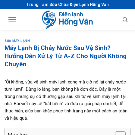
S
Trung Tâm Sửa Chữa Điện Lạnh Hồng Vân
k
i
p
t
o
SỬA MÁY LẠNH
c
Máy Lạnh Bị Chảy Nước Sau Vệ Sinh?
o
Hướng Dẫn Xử Lý Từ A-Z Cho Người Không
n
Chuyên
t
e
“Ôi không, vừa vệ sinh máy lạnh xong mà giờ nó lại chảy nước
n
tùm lum!”. Đừng lo lắng, bạn không hề đơn độc. Đây là một
t
trong những sự cố thường gặp sau khi tự vệ sinh máy lạnh tại
nhà. Bài viết này sẽ “bắt bệnh” và đưa ra giải pháp chi tiết, dễ
thực hiện, giúp bạn khắc phục tình trạng này một cách an toàn
và hiệu quả.
Mục lục: