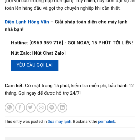
(đối với các trường hợp đơn giản). Tuy nhiên, hãy luôn đặt sự an
toàn lên hàng đầu và gọi thợ chuyên nghiệp khi cần thiết.
Điện Lạnh Hồng Vân
– Giải pháp toàn diện cho máy lạnh
nhà bạn!
Hotline:
[0969 959 716] -
GỌI NGAY, 15 PHÚT TỚI LIỀN!
Nút Zalo:
[Nút Chat Zalo]
YÊU CẦU GỌI LẠI
Cam kết:
Có mặt trong 15 phút, kiểm tra miễn phí, bảo hành 12
tháng. Gọi ngay để được hỗ trợ 24/7!
This entry was posted in
Sửa máy lạnh
. Bookmark the
permalink
.