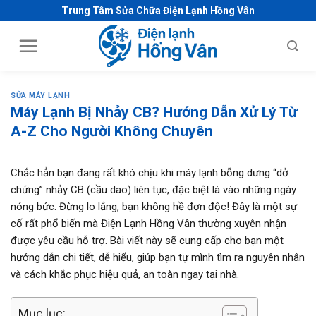
S
Trung Tâm Sửa Chữa Điện Lạnh Hồng Vân
k
i
p
t
o
SỬA MÁY LẠNH
c
Máy Lạnh Bị Nhảy CB? Hướng Dẫn Xử Lý Từ
o
A-Z Cho Người Không Chuyên
n
t
Chắc hẳn bạn đang rất khó chịu khi máy lạnh bỗng dưng “dở
e
chứng” nhảy CB (cầu dao) liên tục, đặc biệt là vào những ngày
n
nóng bức. Đừng lo lắng, bạn không hề đơn độc! Đây là một sự
t
cố rất phổ biến mà Điện Lạnh Hồng Vân thường xuyên nhận
được yêu cầu hỗ trợ. Bài viết này sẽ cung cấp cho bạn một
hướng dẫn chi tiết, dễ hiểu, giúp bạn tự mình tìm ra nguyên nhân
và cách khắc phục hiệu quả, an toàn ngay tại nhà.
Mục lục: