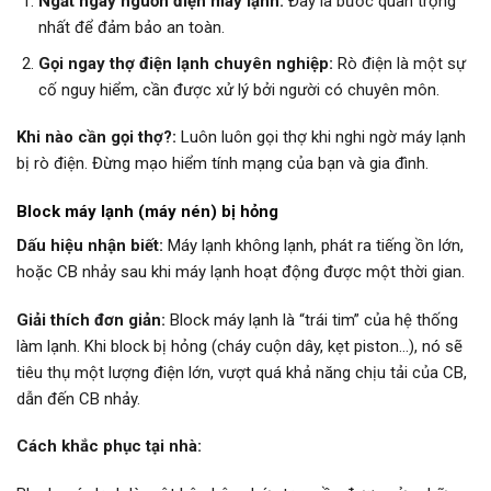
Ngắt ngay nguồn điện máy lạnh:
Đây là bước quan trọng
nhất để đảm bảo an toàn.
Gọi ngay thợ điện lạnh chuyên nghiệp:
Rò điện là một sự
cố nguy hiểm, cần được xử lý bởi người có chuyên môn.
Khi nào cần gọi thợ?:
Luôn luôn gọi thợ khi nghi ngờ máy lạnh
bị rò điện. Đừng mạo hiểm tính mạng của bạn và gia đình.
Block máy lạnh (máy nén) bị hỏng
Dấu hiệu nhận biết:
Máy lạnh không lạnh, phát ra tiếng ồn lớn,
hoặc CB nhảy sau khi máy lạnh hoạt động được một thời gian.
Giải thích đơn giản:
Block máy lạnh là “trái tim” của hệ thống
làm lạnh. Khi block bị hỏng (cháy cuộn dây, kẹt piston…), nó sẽ
tiêu thụ một lượng điện lớn, vượt quá khả năng chịu tải của CB,
dẫn đến CB nhảy.
Cách khắc phục tại nhà: