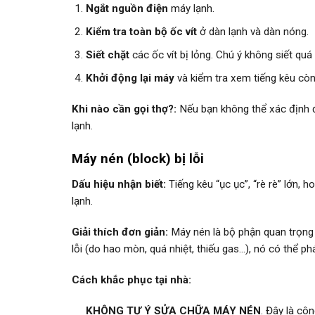
Ngắt nguồn điện
máy lạnh.
Kiểm tra toàn bộ ốc vít
ở dàn lạnh và dàn nóng.
Siết chặt
các ốc vít bị lỏng. Chú ý không siết qu
Khởi động lại máy
và kiểm tra xem tiếng kêu còn
Khi nào cần gọi thợ?:
Nếu bạn không thể xác định đượ
lạnh.
Máy nén (block) bị lỗi
Dấu hiệu nhận biết:
Tiếng kêu “ục ục”, “rè rè” lớn, 
lạnh.
Giải thích đơn giản:
Máy nén là bộ phận quan trọng 
lỗi (do hao mòn, quá nhiệt, thiếu gas…), nó có thể ph
Cách khắc phục tại nhà:
KHÔNG TỰ Ý SỬA CHỮA MÁY NÉN
. Đây là cô