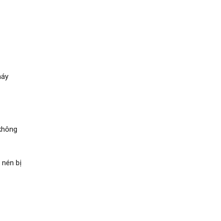
máy
 không
 nén bị