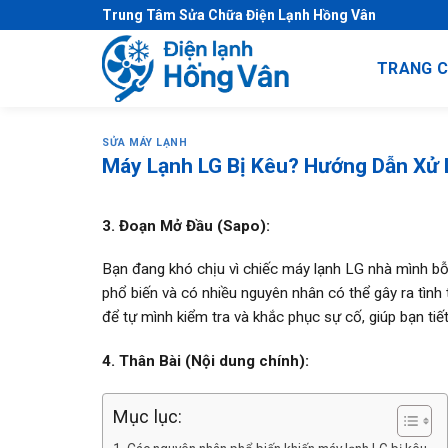
S
Trung Tâm Sửa Chữa Điện Lạnh Hồng Vân
k
i
TRANG 
p
t
o
SỬA MÁY LẠNH
c
Máy Lạnh LG Bị Kêu? Hướng Dẫn Xử
o
n
3. Đoạn Mở Đầu (Sapo):
t
e
Bạn đang khó chịu vì chiếc máy lạnh LG nhà mình bỗn
n
phổ biến và có nhiều nguyên nhân có thể gây ra tình 
t
để tự mình kiểm tra và khắc phục sự cố, giúp bạn tiết 
4. Thân Bài (Nội dung chính):
Mục lục: