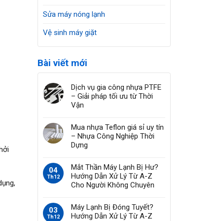
Sửa máy nóng lạnh
Vệ sinh máy giặt
Bài viết mới
Dịch vụ gia công nhựa PTFE
– Giải pháp tối ưu từ Thời
Vận
Mua nhựa Teflon giá sỉ uy tín
– Nhựa Công Nghiệp Thời
Dựng
hởi
Mắt Thần Máy Lạnh Bị Hư?
04
Hướng Dẫn Xử Lý Từ A-Z
Th12
dụng,
Cho Người Không Chuyên
Máy Lạnh Bị Đóng Tuyết?
03
Hướng Dẫn Xử Lý Từ A-Z
Th12