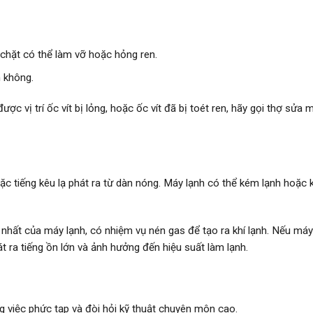
á chặt có thể làm vỡ hoặc hỏng ren.
 không.
c vị trí ốc vít bị lỏng, hoặc ốc vít đã bị toét ren, hãy gọi thợ sửa 
hoặc tiếng kêu lạ phát ra từ dàn nóng. Máy lạnh có thể kém lạnh hoặc
nhất của máy lạnh, có nhiệm vụ nén gas để tạo ra khí lạnh. Nếu máy
át ra tiếng ồn lớn và ảnh hưởng đến hiệu suất làm lạnh.
ng việc phức tạp và đòi hỏi kỹ thuật chuyên môn cao.