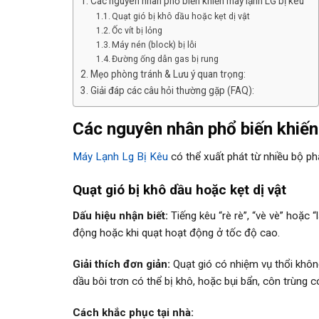
Các nguyên nhân phổ biến khiến máy lạnh LG bị kêu
Quạt gió bị khô dầu hoặc kẹt dị vật
Ốc vít bị lỏng
Máy nén (block) bị lỗi
Đường ống dẫn gas bị rung
Mẹo phòng tránh & Lưu ý quan trọng:
Giải đáp các câu hỏi thường gặp (FAQ):
Các nguyên nhân phổ biến khiến
Máy Lạnh Lg Bị Kêu
có thể xuất phát từ nhiều bộ p
Quạt gió bị khô dầu hoặc kẹt dị vật
Dấu hiệu nhận biết:
Tiếng kêu “rè rè”, “vè vè” hoặc 
động hoặc khi quạt hoạt động ở tốc độ cao.
Giải thích đơn giản:
Quạt gió có nhiệm vụ thổi không
dầu bôi trơn có thể bị khô, hoặc bụi bẩn, côn trùng có
Cách khắc phục tại nhà: