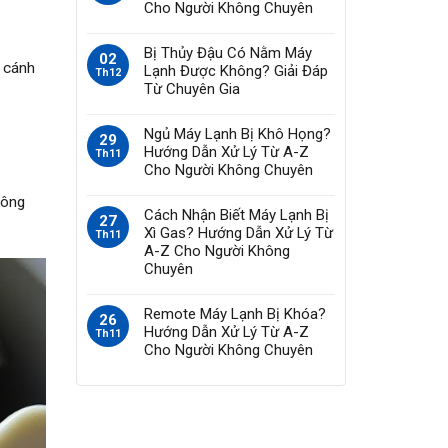
Cho Người Không Chuyên
Bị Thủy Đậu Có Nằm Máy
02
 cánh
Lạnh Được Không? Giải Đáp
Th12
Từ Chuyên Gia
Ngủ Máy Lạnh Bị Khô Họng?
29
Hướng Dẫn Xử Lý Từ A-Z
Th11
Cho Người Không Chuyên
hông
Cách Nhận Biết Máy Lạnh Bị
27
Xì Gas? Hướng Dẫn Xử Lý Từ
Th11
A-Z Cho Người Không
Chuyên
Remote Máy Lạnh Bị Khóa?
26
Hướng Dẫn Xử Lý Từ A-Z
Th11
Cho Người Không Chuyên