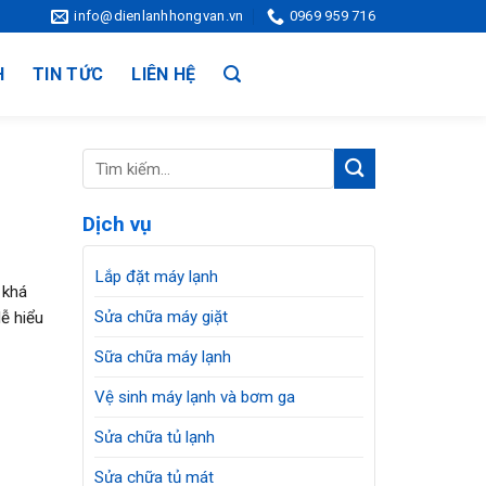
info@dienlanhhongvan.vn
0969 959 716
H
TIN TỨC
LIÊN HỆ
Dịch vụ
Lắp đặt máy lạnh
 khá
Sửa chữa máy giặt
dễ hiểu
Sữa chữa máy lạnh
Vệ sinh máy lạnh và bơm ga
Sửa chữa tủ lạnh
Sửa chữa tủ mát