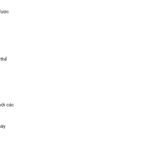
 được
 thể
với các
máy