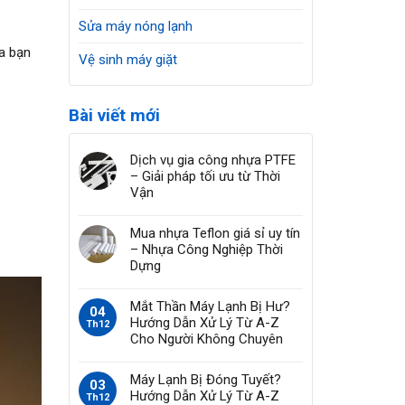
Sửa máy nóng lạnh
a bạn
Vệ sinh máy giặt
Bài viết mới
Dịch vụ gia công nhựa PTFE
– Giải pháp tối ưu từ Thời
Vận
Mua nhựa Teflon giá sỉ uy tín
– Nhựa Công Nghiệp Thời
Dựng
Mắt Thần Máy Lạnh Bị Hư?
04
Hướng Dẫn Xử Lý Từ A-Z
Th12
Cho Người Không Chuyên
Máy Lạnh Bị Đóng Tuyết?
03
Hướng Dẫn Xử Lý Từ A-Z
Th12