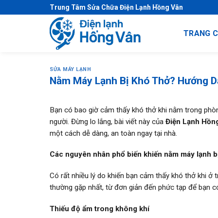
S
Trung Tâm Sửa Chữa Điện Lạnh Hồng Vân
k
i
TRANG 
p
t
o
SỬA MÁY LẠNH
c
Nằm Máy Lạnh Bị Khó Thở? Hướng D
o
n
Bạn có bao giờ cảm thấy khó thở khi nằm trong phòn
t
người. Đừng lo lắng, bài viết này của
Điện Lạnh Hồn
e
một cách dễ dàng, an toàn ngay tại nhà.
n
t
Các nguyên nhân phổ biến khiến nằm máy lạnh b
Có rất nhiều lý do khiến bạn cảm thấy khó thở khi 
thường gặp nhất, từ đơn giản đến phức tạp để bạn c
Thiếu độ ẩm trong không khí