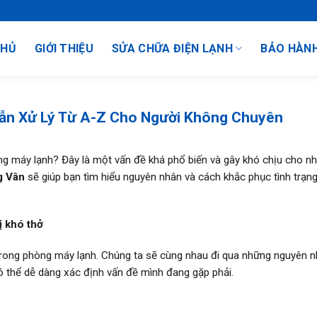
CHỦ
GIỚI THIỆU
SỬA CHỮA ĐIỆN LẠNH
BẢO HÀN
ẫn Xử Lý Từ A-Z Cho Người Không Chuyên
g máy lạnh? Đây là một vấn đề khá phổ biến và gây khó chịu cho nh
g Vân
sẽ giúp bạn tìm hiểu nguyên nhân và cách khắc phục tình trạn
ị khó thở
ở trong phòng máy lạnh. Chúng ta sẽ cùng nhau đi qua những nguyên 
ó thể dễ dàng xác định vấn đề mình đang gặp phải.