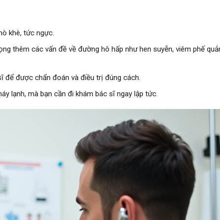
ò khè, tức ngực.
rọng thêm các vấn đề về đường hô hấp như hen suyễn, viêm phế quả
ĩ để được chẩn đoán và điều trị đúng cách.
áy lạnh, mà bạn cần đi khám bác sĩ ngay lập tức.