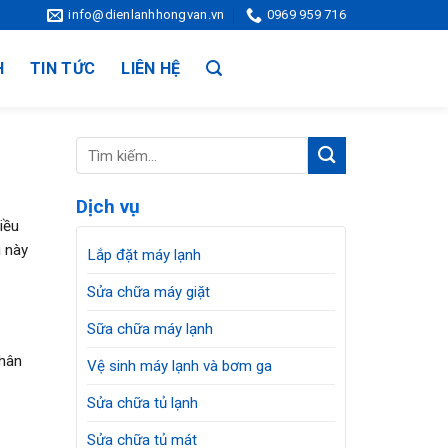
info@dienlanhhongvan.vn
0969 959 716
H
TIN TỨC
LIÊN HỆ
Dịch vụ
iều
g này
Lắp đặt máy lạnh
Sửa chữa máy giặt
Sữa chữa máy lạnh
nhân
Vệ sinh máy lạnh và bơm ga
Sửa chữa tủ lạnh
Sửa chữa tủ mát